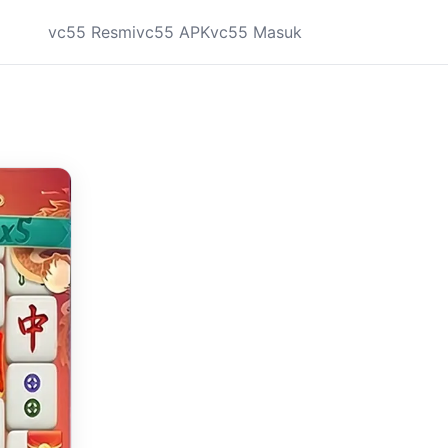
vc55 Resmi
vc55 APK
vc55 Masuk