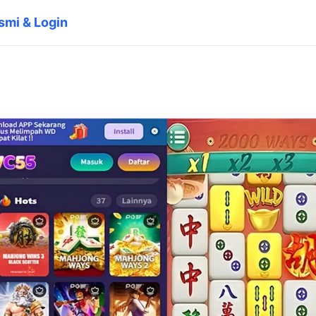
smi & Login