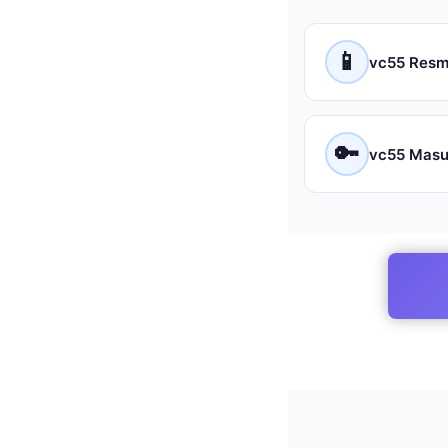
📱
vc55 Resm
🔑
vc55 Mas