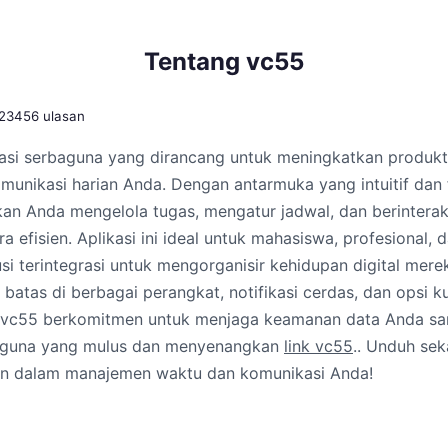
Tentang vc55
23456 ulasan
asi serbaguna yang dirancang untuk meningkatkan produkt
ikasi harian Anda. Dengan antarmuka yang intuitif dan fi
n Anda mengelola tugas, mengatur jadwal, dan berintera
a efisien. Aplikasi ini ideal untuk mahasiswa, profesional, 
si terintegrasi untuk mengorganisir kehidupan digital mere
a batas di berbagai perangkat, notifikasi cerdas, dan opsi 
. vc55 berkomitmen untuk menjaga keamanan data Anda s
guna yang mulus dan menyenangkan
link vc55
.. Unduh se
n dalam manajemen waktu dan komunikasi Anda!