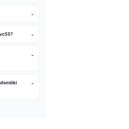
 vc55?
emiliki