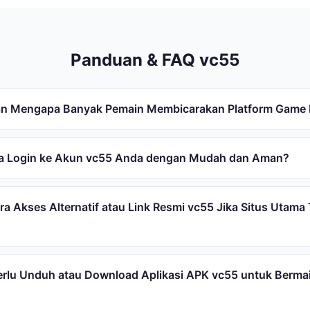
Panduan & FAQ vc55
an Mengapa Banyak Pemain Membicarakan Platform Game I
a Login ke Akun vc55 Anda dengan Mudah dan Aman?
a Akses Alternatif atau Link Resmi vc55 Jika Situs Utama
rlu Unduh atau Download Aplikasi APK vc55 untuk Berma