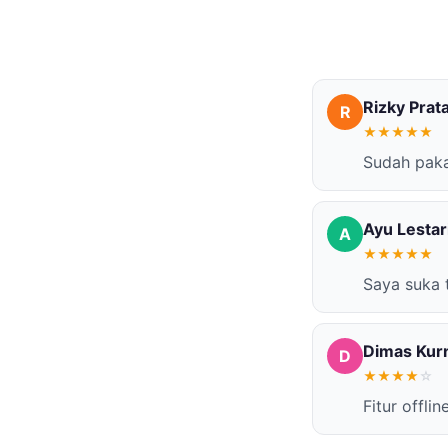
Rizky Pra
R
★
★
★
★
★
Sudah paka
Ayu Lestar
A
★
★
★
★
★
Saya suka t
Dimas Kur
D
★
★
★
★
☆
Fitur offli